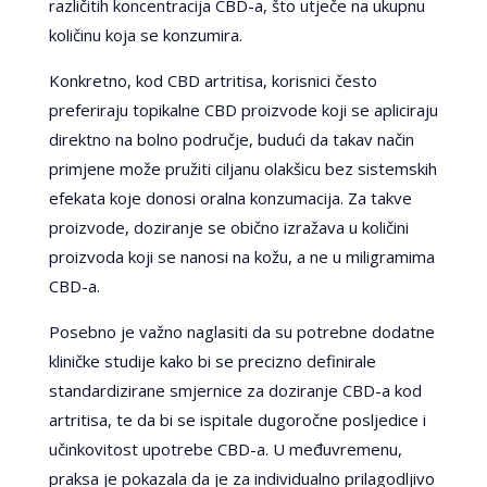
različitih koncentracija CBD-a, što utječe na ukupnu
količinu koja se konzumira.
Konkretno, kod CBD artritisa, korisnici često
preferiraju topikalne CBD proizvode koji se apliciraju
direktno na bolno područje, budući da takav način
primjene može pružiti ciljanu olakšicu bez sistemskih
efekata koje donosi oralna konzumacija. Za takve
proizvode, doziranje se obično izražava u količini
proizvoda koji se nanosi na kožu, a ne u miligramima
CBD-a.
Posebno je važno naglasiti da su potrebne dodatne
kliničke studije kako bi se precizno definirale
standardizirane smjernice za doziranje CBD-a kod
artritisa, te da bi se ispitale dugoročne posljedice i
učinkovitost upotrebe CBD-a. U međuvremenu,
praksa je pokazala da je za individualno prilagodljivo