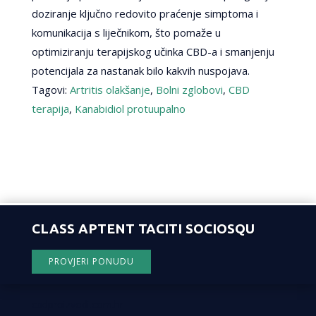
doziranje ključno redovito praćenje simptoma i
komunikacija s liječnikom, što pomaže u
optimiziranju terapijskog učinka CBD-a i smanjenju
potencijala za nastanak bilo kakvih nuspojava.
Tagovi:
Artritis olakšanje
,
Bolni zglobovi
,
CBD
terapija
,
Kanabidiol protuupalno
CLASS APTENT TACITI SOCIOSQU
PROVJERI PONUDU
cbdproizvodi.com.hr