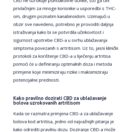
CBD ne uzrokuje psihoaktivne učinke, što ga čini
privlačnijim za mnoge korisnike u usporedbi s THC-
om, drugim poznatim kanabinoidom. Uzimajući u
obzir sve navedeno, potrebno je provoditi daljnja
istraživanja kako bi se potvrdila učinkovitost i
sigurnost upotrebe CBD-a u svrhu ublažavanja
simptoma povezanih s artritisom. Uz to, jasni klinički
protokoli za korištenje CBD-a u liječenju artritisa
pomoći će u definiranju optimalnih doza i metoda
primjene koje minimiziraju rizike i maksimiziraju
potencijalne prednosti.
Kako pravilno dozirati CBD za ublažavanje
bolova uzrokovanih artritisom
Kada se razmatra primjena CBD-a za ublažavanje
bolova kod artritisa, jedno od najvažnijih pitanja je
kako odrediti pravilnu dozu. Doziranje CBD-a može