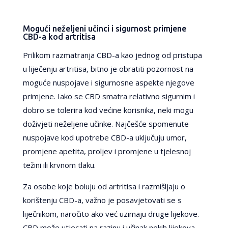
Mogući neželjeni učinci i sigurnost primjene
CBD-a kod artritisa
Prilikom razmatranja CBD-a kao jednog od pristupa
u liječenju artritisa, bitno je obratiti pozornost na
moguće nuspojave i sigurnosne aspekte njegove
primjene. Iako se CBD smatra relativno sigurnim i
dobro se tolerira kod većine korisnika, neki mogu
doživjeti neželjene učinke. Najčešće spomenute
nuspojave kod upotrebe CBD-a uključuju umor,
promjene apetita, proljev i promjene u tjelesnoj
težini ili krvnom tlaku.
Za osobe koje boluju od artritisa i razmišljaju o
korištenju CBD-a, važno je posavjetovati se s
liječnikom, naročito ako već uzimaju druge lijekove.
CBD može utjecati na razinu i učinak nekih lijekova,