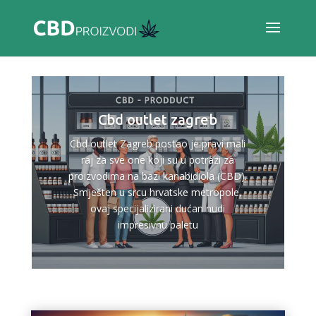
Cbd outlet zagreb
Cbd outlet Zagreb postao je pravi mali
raj za sve one koji su u potrazi za
proizvodima na bazi kanabidiola (CBD).
Smješten u srcu hrvatske metropole,
ovaj specijalizirani dućan nudi
impresivnu paletu