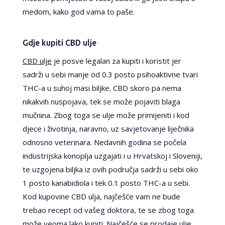
medom, kako god vama to paše.
Gdje kupiti CBD ulje
CBD ulje
je posve legalan za kupiti i koristit jer
sadrži u sebi manje od 0.3 posto psihoaktivne tvari
THC-a u suhoj masi biljke. CBD skoro pa nema
nikakvih nuspojava, tek se može pojaviti blaga
mučnina. Zbog toga se ulje može primijeniti i kod
djece i životinja, naravno, uz savjetovanje liječnika
odnosno veterinara. Nedavnih godina se počela
industrijska konoplja uzgajati i u Hrvatskoj i Sloveniji,
te uzgojena biljka iz ovih područja sadrži u sebi oko
1 posto kanabidiola i tek 0.1 posto THC-a u sebi.
Kod kupovine CBD ulja, najčešće vam ne bude
trebao recept od vašeg doktora, te se zbog toga
može veoma lako kupiti. Najčešće se prodaje ulje