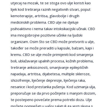
utjecaj na mozak, te se stoga ovo ulje koristi kao
lijek kod tretiranja raznih negativnih stvari, poput
kemoterapije, artritisa, glavobolje i drugih
medicinskih problema. CBD ulje ne djeluje
psihoaktivno i nema takav intoksikacijski učinak. CBD
ima mnogobrojne pozitivne učinke na ljudski
organizam. Osim što se CBD može pretvoriti u ulje,
također se može preraditi u kapsule, balzam, kapi i
kremu. CBD se ulje može primijeniti kod smanjenja
boli, ublažavanje upalnih procesa, kožnih problema,
tretiranje anksioznosti, smanjivanje epileptičnih
napadaja, artritisa, dijabetesa, multiple skleroze,
shizofrenije, liječenje depresije, liječenja raka,
nesanice i kod prestanka pušenja. Kod uzimanja ulja,
preporučuje se da prvo počinjete s manjom dozom,
te postepeno povećate prema potrebi dozu. Ulje
možete pomiješati u vašoj salati ili ga jesti skupa s