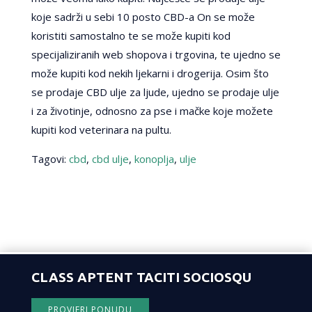
koje sadrži u sebi 10 posto CBD-a On se može
koristiti samostalno te se može kupiti kod
specijaliziranih web shopova i trgovina, te ujedno se
može kupiti kod nekih ljekarni i drogerija. Osim što
se prodaje CBD ulje za ljude, ujedno se prodaje ulje
i za životinje, odnosno za pse i mačke koje možete
kupiti kod veterinara na pultu.
Tagovi:
cbd
,
cbd ulje
,
konoplja
,
ulje
CLASS APTENT TACITI SOCIOSQU
PROVJERI PONUDU