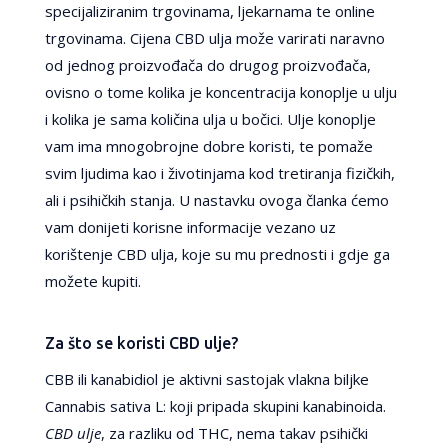
specijaliziranim trgovinama, ljekarnama te online
trgovinama. Cijena CBD ulja može varirati naravno
od jednog proizvođača do drugog proizvođača,
ovisno o tome kolika je koncentracija konoplje u ulju
i kolika je sama količina ulja u bočici. Ulje konoplje
vam ima mnogobrojne dobre koristi, te pomaže
svim ljudima kao i životinjama kod tretiranja fizičkih,
ali i psihičkih stanja. U nastavku ovoga članka ćemo
vam donijeti korisne informacije vezano uz
korištenje CBD ulja, koje su mu prednosti i gdje ga
možete kupiti.
Za što se koristi CBD ulje?
CBB ili kanabidiol je aktivni sastojak vlakna biljke
Cannabis sativa L: koji pripada skupini kanabinoida.
CBD ulje
, za razliku od THC, nema takav psihički