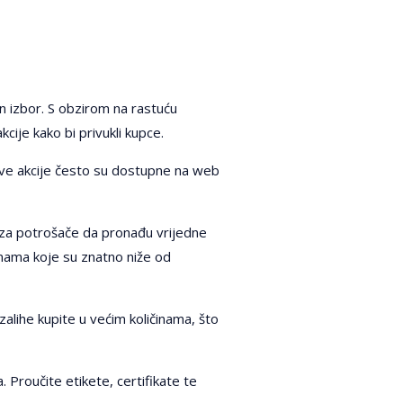
n izbor. S obzirom na rastuću
cije kako bi privukli kupce.
. Ove akcije često su dostupne na web
 za potrošače da pronađu vrijedne
enama koje su znatno niže od
alihe kupite u većim količinama, što
. Proučite etikete, certifikate te