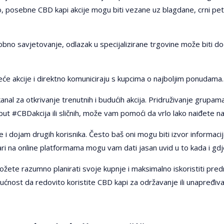
 posebne CBD kapi akcije mogu biti vezane uz blagdane, crni peta
osobno savjetovanje, odlazak u specijalizirane trgovine može biti do
će akcije i direktno komuniciraju s kupcima o najboljim ponudama.
kanal za otkrivanje trenutnih i budućih akcija. Pridruživanje grupa
t #CBDakcija ili sličnih, može vam pomoći da vrlo lako naiđete n
 i dojam drugih korisnika. Često baš oni mogu biti izvor informaci
ri na online platformama mogu vam dati jasan uvid u to kada i gdje
žete razumno planirati svoje kupnje i maksimalno iskoristiti pred
ućnost da redovito koristite CBD kapi za održavanje ili unapređi