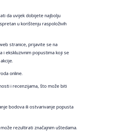
ati da uvijek dobijete najbolju
i spretan u korištenju raspoloživih
web stranice, prijavite se na
 i ekskluzivnim popustima koji se
akcije.
voda online.
osti i recenzijama, što može biti
ranje bodova ili ostvarivanje popusta
 može rezultirati značajnim uštedama.