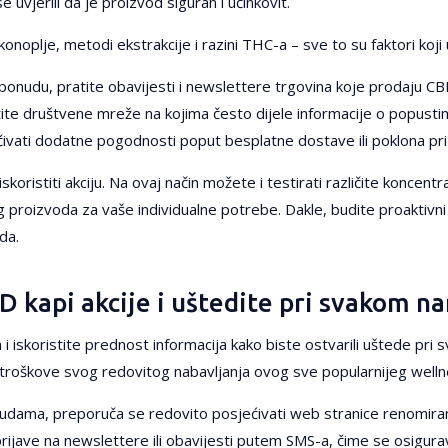
e uvjerili da je proizvod siguran i učinkovit.
konoplje, metodi ekstrakcije i razini THC-a – sve to su faktori koji 
ku ponudu, pratite obavijesti i newslettere trgovina koje prodaju CB
tite društvene mreže na kojima često dijele informacije o popusti
učivati dodatne pogodnosti poput besplatne dostave ili poklona pri 
skoristiti akciju. Na ovaj način možete i testirati različite koncent
g proizvoda za vaše individualne potrebe. Dakle, budite proaktivni i
da.
D kapi akcije i uštedite pri svakom n
i iskoristite prednost informacija kako biste ostvarili uštede pri s
i troškove svog redovitog nabavljanja ovog sve popularnijeg well
onudama, preporuča se redovito posjećivati web stranice renomiran
rijave na newslettere ili obavijesti putem SMS-a, čime se osigura