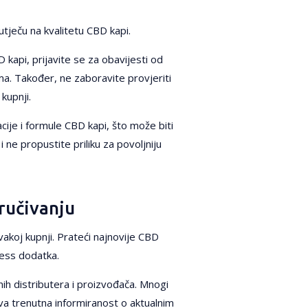
utječu na kvalitetu CBD kapi.
D kapi, prijavite se za obavijesti od
ma. Također, ne zaboravite provjeriti
kupnji.
racije i formule CBD kapi, što može biti
 ne propustite priliku za povoljniju
aručivanju
vakoj kupnji. Prateći najnovije CBD
ness dodatka.
ih distributera i proizvođača. Mnogi
va trenutna informiranost o aktualnim