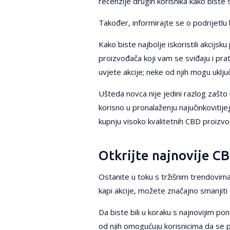
recenzije drugih korisnika kako biste s
Također, informirajte se o podrijetlu 
Kako biste najbolje iskoristili akcijs
proizvođača koji vam se sviđaju i pra
uvjete akcije; neke od njih mogu uklj
Ušteda novca nije jedini razlog zašto i
korisno u pronalaženju najučinkovitije
kupnju visoko kvalitetnih CBD proizvo
Otkrijte najnovije CB
Ostanite u toku s tržišnim trendovima 
kapi akcije, možete značajno smanjit
Da biste bili u koraku s najnovijim p
od njih omogućuju korisnicima da se p