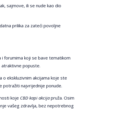
k, sajmove, ili se nude kao dio
datna prilika za zateći povoljne
ma i forumima koji se bave tematikom
a atraktivne popuste.
ja o ekskluzivnim akcijama koje ste
 potražiti najvrijednije ponude.
nosti koje
CBD kapi akcija
pruža. Osim
vanje vašeg zdravlja, bez nepotrebnog