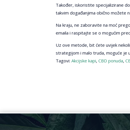
Također, iskoristite specijalizirane 
takvim događanjima obično možete nać
Na kraju, ne zaboravite na moć pregov
emaila i raspitajte se o mogućim pred
Uz ove metode, bit ćete uvijek nekolik
strategijom i malo truda, moguće je u
Tagovi:
Akcijske kapi
,
CBD ponuda
,
CB