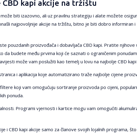
 CBD kapi akcije na tržištu
može biti izazovno, ali uz pravilnu strategiju i alate možete osigur
ašli najpovoljnije akcije na tržištu, bitno je biti dobro informiran 
iste pouzdanih proizvođača i dobavljača CBD kapi. Pratite njihove 
ako da budete među prvima koji će saznati o ograničenim ponudama
vijesti može vam poslužiti kao temelj u lovu na najbolje CBD kapi 
tranica i aplikacija koje automatizirano traže najbolje cijene proiz
filtere koji vam omogućuju sortiranje proizvoda po cijeni, popularn
skih ponuda.
lojalnosti. Programi vjernosti i kartice mogu vam omogućiti akumuli
 i CBD kapi akcije samo za članove svojih lojalnih programa, što