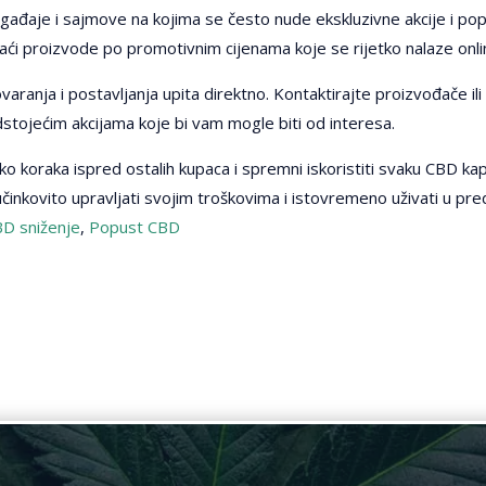
događaje i sajmove na kojima se često nude ekskluzivne akcije i po
i proizvode po promotivnim cijenama koje se rijetko nalaze online
aranja i postavljanja upita direktno. Kontaktirajte proizvođače il
stojećim akcijama koje bi vam mogle biti od interesa.
o koraka ispred ostalih kupaca i spremni iskoristiti svaku CBD kapi 
činkovito upravljati svojim troškovima i istovremeno uživati u pr
D sniženje
,
Popust CBD