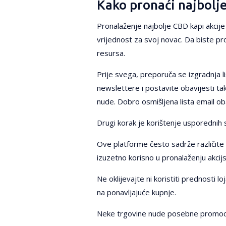
Kako pronaći najbolje
Pronalaženje najbolje CBD kapi akcije 
vrijednost za svoj novac. Da biste pron
resursa.
Prije svega, preporuča se izgradnja l
newslettere i postavite obavijesti t
nude. Dobro osmišljena lista email oba
Drugi korak je korištenje usporednih s
Ove platforme često sadrže različite 
izuzetno korisno u pronalaženju akcij
Ne oklijevajte ni koristiti prednosti 
na ponavljajuće kupnje.
Neke trgovine nude posebne promocije