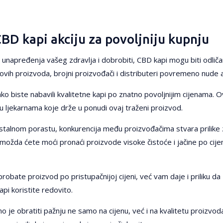
CBD kapi akciju za povoljniju kupnju
unapređenja vašeg zdravlja i dobrobiti, CBD kapi mogu biti odliča
vih proizvoda, brojni proizvođači i distributeri povremeno nude ak
kako biste nabavili kvalitetne kapi po znatno povoljnijim cijenama
i u ljekarnama koje drže u ponudi ovaj traženi proizvod.
 stalnom porastu, konkurencija među proizvođačima stvara prilike
 možda ćete moći pronaći proizvode visoke čistoće i jačine po cij
ate proizvod po pristupačnijoj cijeni, već vam daje i priliku da z
pi koristite redovito.
o je obratiti pažnju ne samo na cijenu, već i na kvalitetu proizvoda