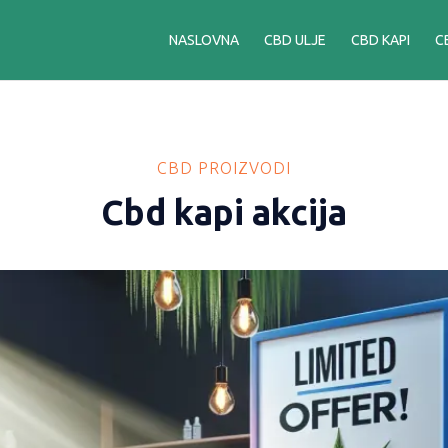
NASLOVNA
CBD ULJE
CBD KAPI
C
CBD PROIZVODI
Cbd kapi akcija