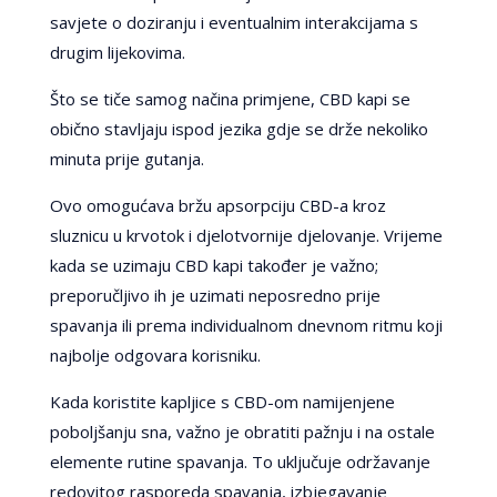
savjete o doziranju i eventualnim interakcijama s
drugim lijekovima.
Što se tiče samog načina primjene, CBD kapi se
obično stavljaju ispod jezika gdje se drže nekoliko
minuta prije gutanja.
Ovo omogućava bržu apsorpciju CBD-a kroz
sluznicu u krvotok i djelotvornije djelovanje. Vrijeme
kada se uzimaju CBD kapi također je važno;
preporučljivo ih je uzimati neposredno prije
spavanja ili prema individualnom dnevnom ritmu koji
najbolje odgovara korisniku.
Kada koristite kapljice s CBD-om namijenjene
poboljšanju sna, važno je obratiti pažnju i na ostale
elemente rutine spavanja. To uključuje održavanje
redovitog rasporeda spavanja, izbjegavanje