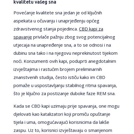
kvalitetu vašeg sna
Povećanje kvalitete sna jedan je od ključnih
aspekata u očuvanju i unaprjeđenju općeg
zdravstvenog stanja pojedinca.
CBD kapi za
spavanje
privlače pažnju zbog svog potencijalnog
utjecaja na unapređenje sna, a to se odnosi i na
dubinu sna tako i na njegovu neprekinutost tijekom
noći. Konzumenti ovih kapi, poduprti anegdotalnim
izvještajima i rastućim brojem preliminarnih
znanstvenih studija, često ističu kako im CBD
pomaže u uspostavljanju stabilnog ritma spavanja,
što je ključno za postizanje duboke faze REM sna.
Kada se CBD kapi uzimaju prije spavanja, one mogu
djelovati kao katalizatori koji promiču opuštanje
tijela i uma, omogućavajući korisnicima da lakše
zaspu. Uz to, korisnici izvještavaju o smanjenom