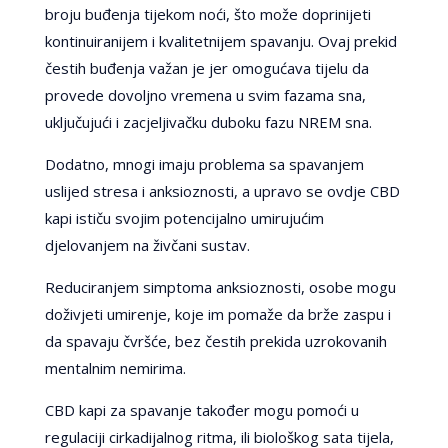
broju buđenja tijekom noći, što može doprinijeti
kontinuiranijem i kvalitetnijem spavanju. Ovaj prekid
čestih buđenja važan je jer omogućava tijelu da
provede dovoljno vremena u svim fazama sna,
uključujući i zacjeljivačku duboku fazu NREM sna.
Dodatno, mnogi imaju problema sa spavanjem
uslijed stresa i anksioznosti, a upravo se ovdje CBD
kapi ističu svojim potencijalno umirujućim
djelovanjem na živčani sustav.
Reduciranjem simptoma anksioznosti, osobe mogu
doživjeti umirenje, koje im pomaže da brže zaspu i
da spavaju čvršće, bez čestih prekida uzrokovanih
mentalnim nemirima.
CBD kapi za spavanje također mogu pomoći u
regulaciji cirkadijalnog ritma, ili biološkog sata tijela,