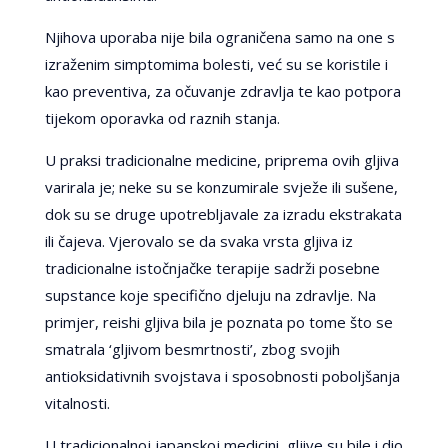
Njihova uporaba nije bila ograničena samo na one s
izraženim simptomima bolesti, već su se koristile i
kao preventiva, za očuvanje zdravlja te kao potpora
tijekom oporavka od raznih stanja.
U praksi tradicionalne medicine, priprema ovih gljiva
varirala je; neke su se konzumirale svježe ili sušene,
dok su se druge upotrebljavale za izradu ekstrakata
ili čajeva. Vjerovalo se da svaka vrsta gljiva iz
tradicionalne istočnjačke terapije sadrži posebne
supstance koje specifično djeluju na zdravlje. Na
primjer, reishi gljiva bila je poznata po tome što se
smatrala ‘gljivom besmrtnosti’, zbog svojih
antioksidativnih svojstava i sposobnosti poboljšanja
vitalnosti.
U tradicionalnoj japanskoj medicini, gljive su bile i dio