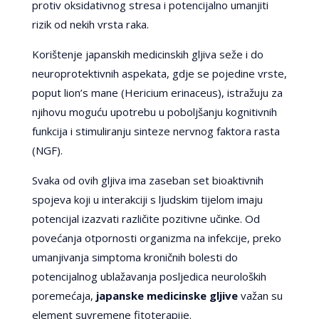
protiv oksidativnog stresa i potencijalno umanjiti
rizik od nekih vrsta raka.
Korištenje japanskih medicinskih gljiva seže i do
neuroprotektivnih aspekata, gdje se pojedine vrste,
poput lion’s mane (Hericium erinaceus), istražuju za
njihovu moguću upotrebu u poboljšanju kognitivnih
funkcija i stimuliranju sinteze nervnog faktora rasta
(NGF).
Svaka od ovih gljiva ima zaseban set bioaktivnih
spojeva koji u interakciji s ljudskim tijelom imaju
potencijal izazvati različite pozitivne učinke. Od
povećanja otpornosti organizma na infekcije, preko
umanjivanja simptoma kroničnih bolesti do
potencijalnog ublažavanja posljedica neuroloških
poremećaja,
japanske medicinske gljive
važan su
element suvremene fitoterapije.