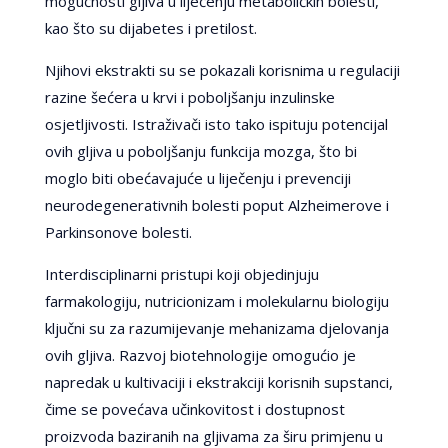
mogućnosti gljiva u liječenju metaboličkih bolesti,
kao što su dijabetes i pretilost.
Njihovi ekstrakti su se pokazali korisnima u regulaciji
razine šećera u krvi i poboljšanju inzulinske
osjetljivosti. Istraživači isto tako ispituju potencijal
ovih gljiva u poboljšanju funkcija mozga, što bi
moglo biti obećavajuće u liječenju i prevenciji
neurodegenerativnih bolesti poput Alzheimerove i
Parkinsonove bolesti.
Interdisciplinarni pristupi koji objedinjuju
farmakologiju, nutricionizam i molekularnu biologiju
ključni su za razumijevanje mehanizama djelovanja
ovih gljiva. Razvoj biotehnologije omogućio je
napredak u kultivaciji i ekstrakciji korisnih supstanci,
čime se povećava učinkovitost i dostupnost
proizvoda baziranih na gljivama za širu primjenu u