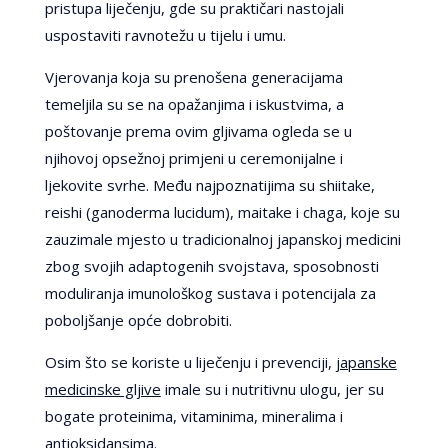
pristupa liječenju, gde su praktičari nastojali
uspostaviti ravnotežu u tijelu i umu.
Vjerovanja koja su prenošena generacijama
temeljila su se na opažanjima i iskustvima, a
poštovanje prema ovim gljivama ogleda se u
njihovoj opsežnoj primjeni u ceremonijalne i
ljekovite svrhe. Među najpoznatijima su shiitake,
reishi (ganoderma lucidum), maitake i chaga, koje su
zauzimale mjesto u tradicionalnoj japanskoj medicini
zbog svojih adaptogenih svojstava, sposobnosti
moduliranja imunološkog sustava i potencijala za
poboljšanje opće dobrobiti.
Osim što se koriste u liječenju i prevenciji,
japanske
medicinske gljive
imale su i nutritivnu ulogu, jer su
bogate proteinima, vitaminima, mineralima i
antioksidansima.