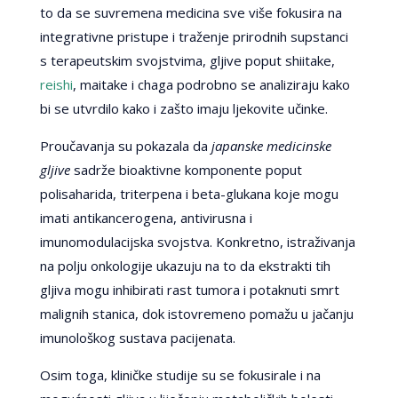
to da se suvremena medicina sve više fokusira na
integrativne pristupe i traženje prirodnih supstanci
s terapeutskim svojstvima, gljive poput shiitake,
reishi
, maitake i chaga podrobno se analiziraju kako
bi se utvrdilo kako i zašto imaju ljekovite učinke.
Proučavanja su pokazala da
japanske medicinske
gljive
sadrže bioaktivne komponente poput
polisaharida, triterpena i beta-glukana koje mogu
imati antikancerogena, antivirusna i
imunomodulacijska svojstva. Konkretno, istraživanja
na polju onkologije ukazuju na to da ekstrakti tih
gljiva mogu inhibirati rast tumora i potaknuti smrt
malignih stanica, dok istovremeno pomažu u jačanju
imunološkog sustava pacijenata.
Osim toga, kliničke studije su se fokusirale i na