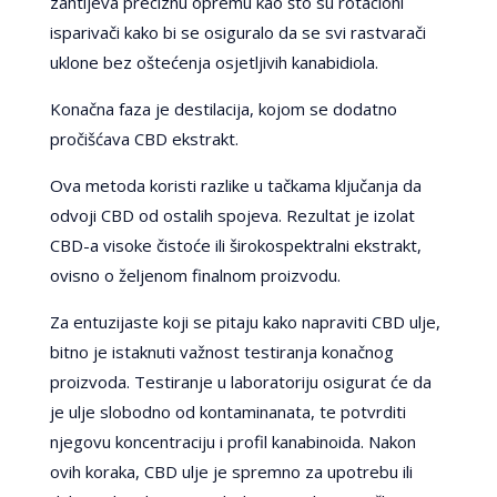
zahtijeva preciznu opremu kao što su rotacioni
isparivači kako bi se osiguralo da se svi rastvarači
uklone bez oštećenja osjetljivih kanabidiola.
Konačna faza je destilacija, kojom se dodatno
pročišćava CBD ekstrakt.
Ova metoda koristi razlike u tačkama ključanja da
odvoji CBD od ostalih spojeva. Rezultat je izolat
CBD-a visoke čistoće ili širokospektralni ekstrakt,
ovisno o željenom finalnom proizvodu.
Za entuzijaste koji se pitaju kako napraviti CBD ulje,
bitno je istaknuti važnost testiranja konačnog
proizvoda. Testiranje u laboratoriju osigurat će da
je ulje slobodno od kontaminanata, te potvrditi
njegovu koncentraciju i profil kanabinoida. Nakon
ovih koraka, CBD ulje je spremno za upotrebu ili