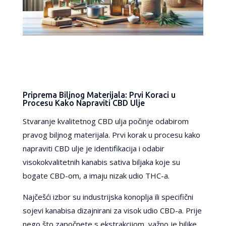
Priprema Biljnog Materijala: Prvi Koraci u
Procesu Kako Napraviti CBD Ulje
Stvaranje kvalitetnog CBD ulja počinje odabirom
pravog biljnog materijala. Prvi korak u procesu kako
napraviti CBD ulje je identifikacija i odabir
visokokvalitetnih kanabis sativa biljaka koje su
bogate CBD-om, a imaju nizak udio THC-a.
Najčešći izbor su industrijska konoplja ili specifični
sojevi kanabisa dizajnirani za visok udio CBD-a. Prije
nego što započnete s ekstrakcijom, važno je biljke