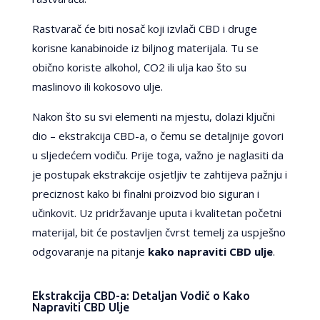
Rastvarač će biti nosač koji izvlači CBD i druge
korisne kanabinoide iz biljnog materijala. Tu se
obično koriste alkohol, CO2 ili ulja kao što su
maslinovo ili kokosovo ulje.
Nakon što su svi elementi na mjestu, dolazi ključni
dio – ekstrakcija CBD-a, o čemu se detaljnije govori
u sljedećem vodiču. Prije toga, važno je naglasiti da
je postupak ekstrakcije osjetljiv te zahtijeva pažnju i
preciznost kako bi finalni proizvod bio siguran i
učinkovit. Uz pridržavanje uputa i kvalitetan početni
materijal, bit će postavljen čvrst temelj za uspješno
odgovaranje na pitanje
kako napraviti CBD ulje
.
Ekstrakcija CBD-a: Detaljan Vodič o Kako
Napraviti CBD Ulje