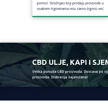
pomoć. Stručnjaci koji prodaju proizvode u
ovakvim trgovinama nisu samo trgovci već
CBD ULJE, KAPI I SJ
Velika ponuda CBD proizvoda. Dostava po cijel
proizvoda. Diskrecija zajamčena!
cbdproizvodi.com.hr