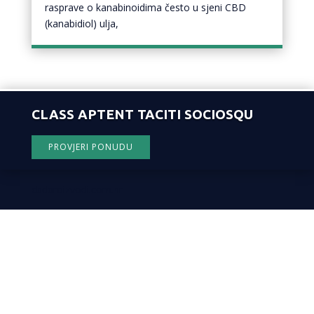
rasprave o kanabinoidima često u sjeni CBD
(kanabidiol) ulja,
CLASS APTENT TACITI SOCIOSQU
PROVJERI PONUDU
cbdproizvodi.com.hr