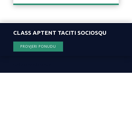
CLASS APTENT TACITI SOCIOSQU
PROVJERI PONUDU
cbdproizvodi.com.hr