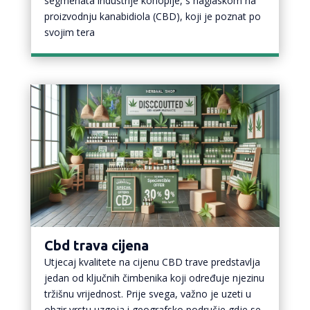
segmenata industrije konoplje, s naglaskom na
proizvodnju kanabidiola (CBD), koji je poznat po
svojim tera
Cbd trava cijena
Utjecaj kvalitete na cijenu CBD trave predstavlja
jedan od ključnih čimbenika koji određuje njezinu
tržišnu vrijednost. Prije svega, važno je uzeti u
obzir vrstu uzgoja i geografsko područje gdje se