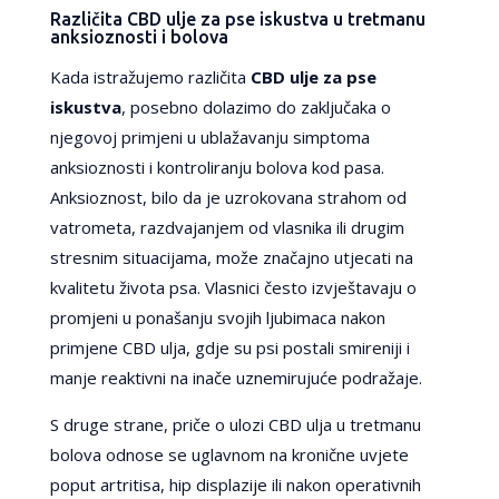
Različita CBD ulje za pse iskustva u tretmanu
anksioznosti i bolova
Kada istražujemo različita
CBD ulje za pse
iskustva
, posebno dolazimo do zaključaka o
njegovoj primjeni u ublažavanju simptoma
anksioznosti i kontroliranju bolova kod pasa.
Anksioznost, bilo da je uzrokovana strahom od
vatrometa, razdvajanjem od vlasnika ili drugim
stresnim situacijama, može značajno utjecati na
kvalitetu života psa. Vlasnici često izvještavaju o
promjeni u ponašanju svojih ljubimaca nakon
primjene CBD ulja, gdje su psi postali smireniji i
manje reaktivni na inače uznemirujuće podražaje.
S druge strane, priče o ulozi CBD ulja u tretmanu
bolova odnose se uglavnom na kronične uvjete
poput artritisa, hip displazije ili nakon operativnih