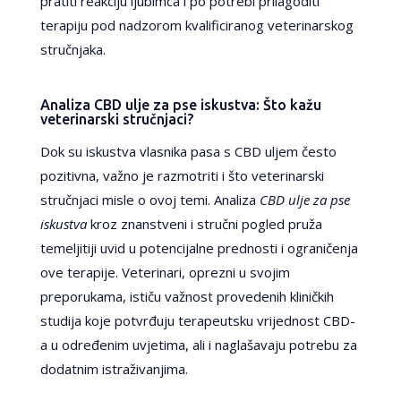
pratiti reakciju ljubimca i po potrebi prilagoditi
terapiju pod nadzorom kvalificiranog veterinarskog
stručnjaka.
Analiza CBD ulje za pse iskustva: Što kažu
veterinarski stručnjaci?
Dok su iskustva vlasnika pasa s CBD uljem često
pozitivna, važno je razmotriti i što veterinarski
stručnjaci misle o ovoj temi. Analiza
CBD ulje za pse
iskustva
kroz znanstveni i stručni pogled pruža
temeljitiji uvid u potencijalne prednosti i ograničenja
ove terapije. Veterinari, oprezni u svojim
preporukama, ističu važnost provedenih kliničkih
studija koje potvrđuju terapeutsku vrijednost CBD-
a u određenim uvjetima, ali i naglašavaju potrebu za
dodatnim istraživanjima.