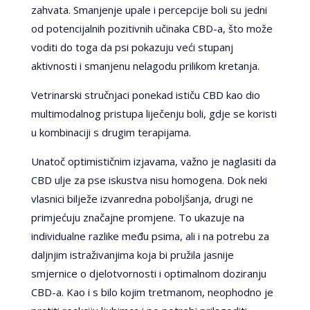
zahvata. Smanjenje upale i percepcije boli su jedni
od potencijalnih pozitivnih učinaka CBD-a, što može
voditi do toga da psi pokazuju veći stupanj
aktivnosti i smanjenu nelagodu prilikom kretanja.
Vetrinarski stručnjaci ponekad ističu CBD kao dio
multimodalnog pristupa liječenju boli, gdje se koristi
u kombinaciji s drugim terapijama.
Unatoč optimističnim izjavama, važno je naglasiti da
CBD ulje za pse iskustva nisu homogena. Dok neki
vlasnici bilježe izvanredna poboljšanja, drugi ne
primjećuju značajne promjene. To ukazuje na
individualne razlike među psima, ali i na potrebu za
daljnjim istraživanjima koja bi pružila jasnije
smjernice o djelotvornosti i optimalnom doziranju
CBD-a. Kao i s bilo kojim tretmanom, neophodno je