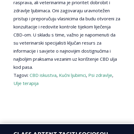
rasprava, ali veterinarima je prioritet dobrobit i
zdravlje ljubimaca. Oni zagovaraju uravnotežen
pristup i preporučuju vlasnicima da budu otvoreni za
konzultacije i redovite kontrole tijekom liječenja
CBD-om. U skladu s time, važno je napomenuti da
su veterinarski specijalisti ključan resurs za
informacije i savjete o najnovijim dostignućima i
najboljim praksama vezanim uz korištenje CBD ulja
kod pasa.
Tagovi:
CBD iskustva
,
Kućni ljubimci
,
Psi zdravlje
,
Ulje terapija
CLASS APTENT TACITI SOCIOSQU