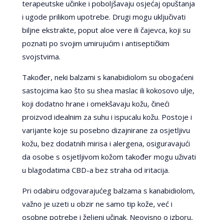
terapeutske učinke i poboljšavaju osjećaj opuštanja
i ugode prilikom upotrebe. Drugi mogu uključivati
biljne ekstrakte, poput aloe vere ili čajevca, koji su
poznati po svojim umirujućim i antiseptičkim
svojstvima.
Također, neki balzami s kanabidiolom su obogaćeni
sastojcima kao što su shea maslac ili kokosovo ulje,
koji dodatno hrane i omekšavaju kožu, čineći
proizvod idealnim za suhu i ispucalu kožu. Postoje i
varijante koje su posebno dizajnirane za osjetljivu
kožu, bez dodatnih mirisa i alergena, osiguravajući
da osobe s osjetljivom kožom također mogu uživati
u blagodatima CBD-a bez straha od iritacija.
Pri odabiru odgovarajućeg balzama s kanabidiolom,
važno je uzeti u obzir ne samo tip kože, već i
osobne potrebe i željeni učinak. Neovisno o izboru,