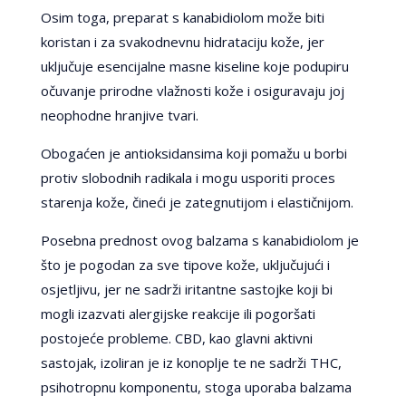
Osim toga, preparat s kanabidiolom može biti
koristan i za svakodnevnu hidrataciju kože, jer
uključuje esencijalne masne kiseline koje podupiru
očuvanje prirodne vlažnosti kože i osiguravaju joj
neophodne hranjive tvari.
Obogaćen je antioksidansima koji pomažu u borbi
protiv slobodnih radikala i mogu usporiti proces
starenja kože, čineći je zategnutijom i elastičnijom.
Posebna prednost ovog balzama s kanabidiolom je
što je pogodan za sve tipove kože, uključujući i
osjetljivu, jer ne sadrži iritantne sastojke koji bi
mogli izazvati alergijske reakcije ili pogoršati
postojeće probleme. CBD, kao glavni aktivni
sastojak, izoliran je iz konoplje te ne sadrži THC,
psihotropnu komponentu, stoga uporaba balzama