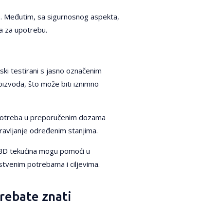
rao. Međutim, sa sigurnosnog aspekta,
ca za upotrebu.
ijski testirani s jasno označenim
oizvoda, što može biti iznimno
 upotreba u preporučenim dozama
ravljanje određenim stanjima.
i CBD tekućina mogu pomoći u
stvenim potrebama i ciljevima.
trebate znati