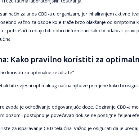
i rezultatima laboratorijskih testiranja.
asan način za unos CBD-a u organizam, jer inhaliranjem aktivne tvar
 posebno važno za osobe koje traže brzo olakšanje od simptoma kao
štu, potrošači trebaju biti dobro informirani kako bi odabrali pravi
ućina.
: Kako pravilno koristiti za optimal
no koristiti za optimalne rezultate”
trebali biti svjesni optimalnog načina njihove primjene kako bi osigur
h proizvoda je određivanje odgovarajuće doze. Doziranje CBD-a mo
žom dozom i postupno je povećavati dok se ne postigne željeni efe
riste za isparavanje CBD tekućina. Važno je osigurati da je uređaj