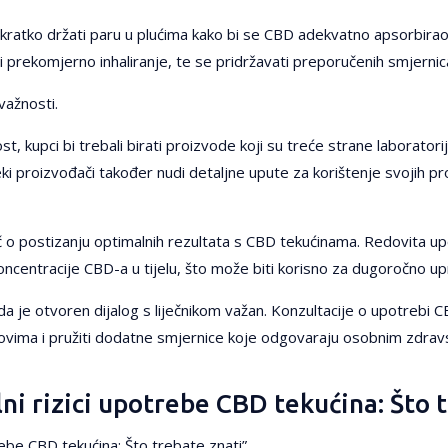
bali kratko držati paru u plućima kako bi se CBD adekvatno apsorbi
o i prekomjerno inhaliranje, te se pridržavati preporučenih smjerni
važnosti.
ost, kupci bi trebali birati proizvode koji su treće strane laborator
i proizvođači također nudi detaljne upute za korištenje svojih pr
ječ o postizanju optimalnih rezultata s CBD tekućinama. Redovita
ncentracije CBD-a u tijelu, što može biti korisno za dugoročno up
ni da je otvoren dijalog s liječnikom važan. Konzultacije o upotreb
ekovima i pružiti dodatne smjernice koje odgovaraju osobnim zdrav
lni rizici upotrebe CBD tekućina: Što 
trebe CBD tekućina: Što trebate znati”