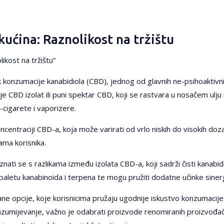
kućina: Raznolikost na tržištu
ikost na tržištu”
k konzumacije kanabidiola (CBD), jednog od glavnih ne-psihoaktivnih
e CBD izolat ili puni spektar CBD, koji se rastvara u nosačem ulju ili
cigarete i vaporizere.
oncentraciji CBD-a, koja može varirati od vrlo niskih do visokih doz
ama korisnika.
ati se s razlikama između izolata CBD-a, koji sadrži čisti kanabidi
 paletu kanabinoida i terpena te mogu pružiti dodatne učinke sine
ne opcije, koje korisnicima pružaju ugodnije iskustvo konzumacije
azumijevanje, važno je odabrati proizvode renomiranih proizvođa