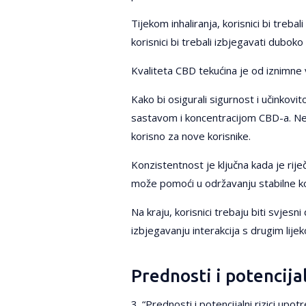
Tijekom inhaliranja, korisnici bi tre
korisnici bi trebali izbjegavati dubok
Kvaliteta CBD tekućina je od iznimne 
Kako bi osigurali sigurnost i učinkovit
sastavom i koncentracijom CBD-a. Nek
korisno za nove korisnike.
Konzistentnost je ključna kada je ri
može pomoći u održavanju stabilne ko
Na kraju, korisnici trebaju biti svjes
izbjegavanju interakcija s drugim lij
Prednosti i potencija
3. “Prednosti i potencijalni rizici upo