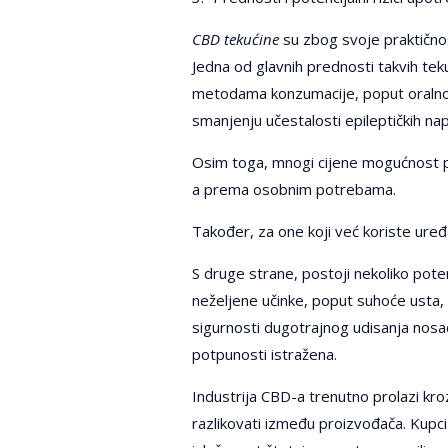
CBD tekućine
su zbog svoje praktičnost
Jedna od glavnih prednosti takvih tek
metodama konzumacije, poput oralnog
smanjenju učestalosti epileptičkih nap
Osim toga, mnogi cijene mogućnost pr
a prema osobnim potrebama.
Također, za one koji već koriste uređ
S druge strane, postoji nekoliko poten
neželjene učinke, poput suhoće usta, 
sigurnosti dugotrajnog udisanja nosača
potpunosti istražena.
Industrija CBD-a trenutno prolazi kro
razlikovati između proizvođača. Kupci