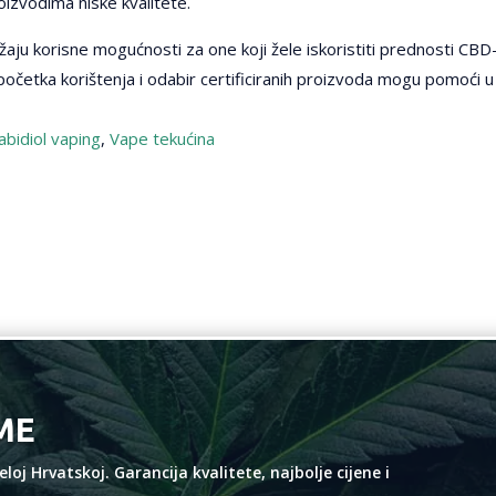
oizvodima niske kvalitete.
užaju korisne mogućnosti za one koji žele iskoristiti prednosti CBD-a
početka korištenja i odabir certificiranih proizvoda mogu pomoći u
bidiol vaping
,
Vape tekućina
EME
oj Hrvatskoj. Garancija kvalitete, najbolje cijene i