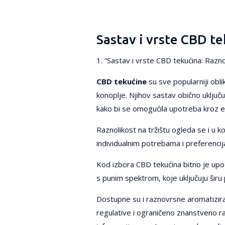
Sastav i vrste CBD te
1. “Sastav i vrste CBD tekućina: Raznol
CBD tekućine
su sve popularniji obli
konoplje. Njihov sastav obično uključuj
kako bi se omogućila upotreba kroz e-
Raznolikost na tržištu ogleda se i u k
individualnim potrebama i preferencij
Kod izbora CBD tekućina bitno je upozn
s punim spektrom, koje uključuju širu
Dostupne su i raznovrsne aromatizira
regulative i ograničeno znanstveno r