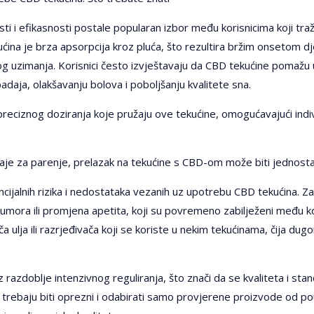
i i efikasnosti postale popularan izbor među korisnicima koji traž
ućina je brza apsorpcija kroz pluća, što rezultira bržim onsetom d
 uzimanja. Korisnici često izvještavaju da CBD tekućine pomažu 
adaja, olakšavanju bolova i poboljšanju kvalitete sna.
eciznog doziranja koje pružaju ove tekućine, omogućavajući indiv
aje za parenje, prelazak na tekućine s CBD-om može biti jednosta
cijalnih rizika i nedostataka vezanih uz upotrebu CBD tekućina. Za
umora ili promjena apetita, koji su povremeno zabilježeni među ko
 ulja ili razrjeđivača koji se koriste u nekim tekućinama, čija dugo
z razdoblje intenzivnog reguliranja, što znači da se kvaliteta i s
 trebaju biti oprezni i odabirati samo provjerene proizvode od pou