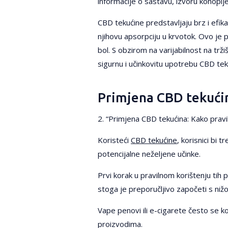
informacije o sastavu, izvoru konoplje 
CBD tekućine predstavljaju brz i efik
njihovu apsorpciju u krvotok. Ovo je
bol. S obzirom na varijabilnost na trži
sigurnu i učinkovitu upotrebu CBD tek
Primjena CBD tekućina
2. “Primjena CBD tekućina: Kako pravil
Koristeći
CBD tekućine
, korisnici bi 
potencijalne neželjene učinke.
Prvi korak u pravilnom korištenju ti
stoga je preporučljivo započeti s ni
Vape penovi ili e-cigarete često se ko
proizvodima.