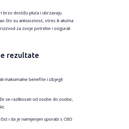
i brzo dostižu pluća i ubrzavaju
 što su anksioznost, stres ili akutna
 proizvod za svoje potrebe i osigurali
ne rezultate
ali maksimalne benefite i izbjegli
že se razlikovati od osobe do osobe,
kt.
 čist i da je namijenjen uporabi s CBD