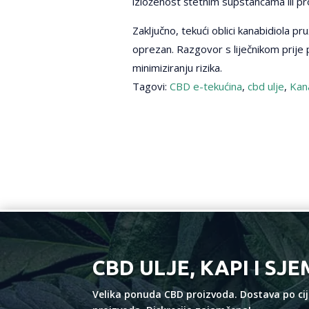
izloženost štetnim supstancama ili pr
Zaključno, tekući oblici kanabidiola pr
oprezan. Razgovor s liječnikom prije 
minimiziranju rizika.
Tagovi:
CBD e-tekućina
,
cbd ulje
,
Kana
CBD ULJE, KAPI I SJ
Velika ponuda CBD proizvoda. Dostava po cijel