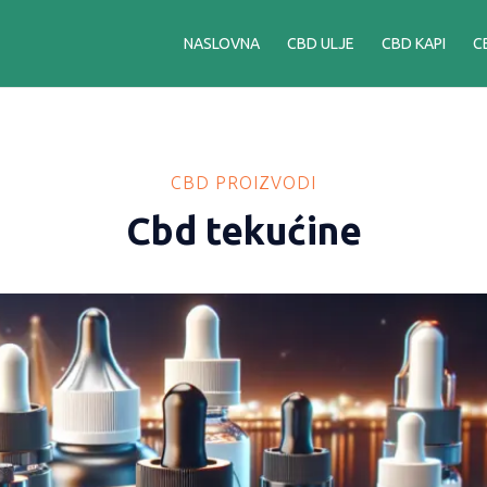
NASLOVNA
CBD ULJE
CBD KAPI
C
CBD PROIZVODI
Cbd tekućine