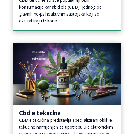
CBD tekućine su sve popularniji oblik
konzumacije kanabidiola (CBD), jednog od
glavnih ne-psihoaktivnih sastojaka koji se
ekstrahiraju iz kono
Cbd e tekucina
CBD e tekućina predstavlja specijalizirani oblik e-
tekućine namijenjen za upotrebu u elektroničkim
cigaretama i vaporizerima. Glavni sastojak ove